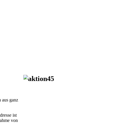
n aus ganz
resse ist
nahme von