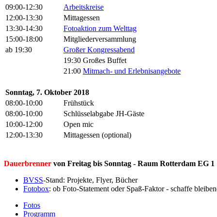
09:00-12:30
Arbeitskreise
12:00-13:30
Mittagessen
13:30-14:30
Fotoaktion zum Welttag
15:00-18:00
Mitgliederversammlung
ab 19:30
Großer Kongressabend
19:30 Großes Buffet
21:00
Mitmach- und Erlebnisangebote
Sonntag, 7. Oktober 2018
08:00-10:00
Frühstück
08:00-10:00
Schlüsselabgabe JH-Gäste
10:00-12:00
Open mic
12:00-13:30
Mittagessen (optional)
Dauerbrenner
von Freitag bis Sonntag - Raum Rotterdam EG 1
BVSS
-Stand: Projekte, Flyer, Bücher
Fotobox
: ob Foto-Statement oder Spaß-Faktor - schaffe bleibe
Fotos
Programm