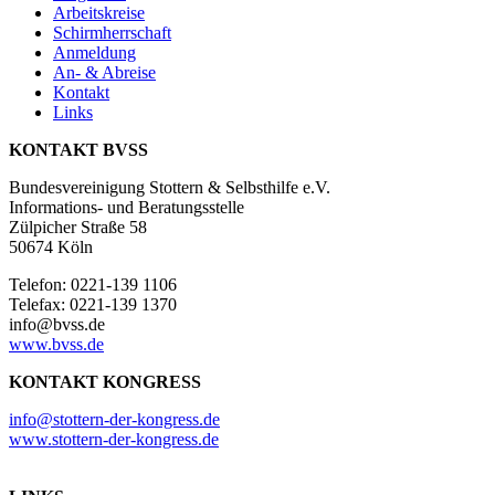
Arbeitskreise
Schirmherrschaft
Anmeldung
An- & Abreise
Kontakt
Links
KONTAKT BVSS
Bundesvereinigung Stottern & Selbsthilfe e.V.
Informations- und Beratungsstelle
Zülpicher Straße 58
50674 Köln
Telefon: 0221-139 1106
Telefax: 0221-139 1370
info@bvss.de
www.bvss.de
KONTAKT KONGRESS
info@stottern-der-kongress.de
www.stottern-der-kongress.de