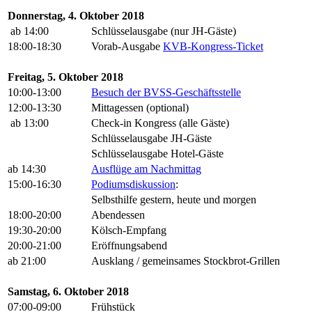
Donnerstag, 4. Oktober 2018
ab 14:00
Schlüsselausgabe (nur JH-Gäste)
18:00-18:30
Vorab-Ausgabe
KVB-Kongress-Ticket
Freitag, 5. Oktober 2018
10:00-13:00
Besuch der BVSS-Geschäftsstelle
12:00-13:30
Mittagessen (optional)
ab 13:00
Check-in Kongress (alle Gäste)
Schlüsselausgabe JH-Gäste
Schlüsselausgabe Hotel-Gäste
ab 14:30
Ausflüge am Nachmittag
15:00-16:30
Podiumsdiskussion
:
Selbsthilfe gestern, heute und morgen
18:00-20:00
Abendessen
19:30-20:00
Kölsch-Empfang
20:00-21:00
Eröffnungsabend
ab 21:00
Ausklang / gemeinsames Stockbrot-Grillen
Samstag, 6. Oktober 2018
07:00-09:00
Frühstück