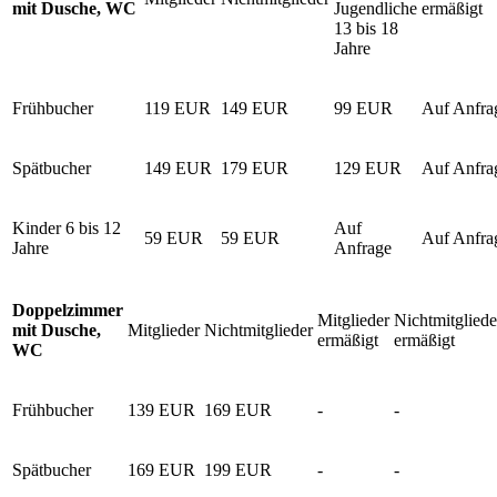
mit Dusche, WC
Jugendliche
ermäßigt
13 bis 18
Jahre
Frühbucher
119 EUR
149 EUR
99 EUR
Auf Anfra
Spätbucher
149 EUR
179 EUR
129 EUR
Auf Anfra
Kinder 6 bis 12
Auf
59 EUR
59 EUR
Auf Anfra
Jahre
Anfrage
Doppelzimmer
Mitglieder
Nichtmitgliede
mit Dusche,
Mitglieder
Nichtmitglieder
ermäßigt
ermäßigt
WC
Frühbucher
139 EUR
169 EUR
-
-
Spätbucher
169 EUR
199 EUR
-
-