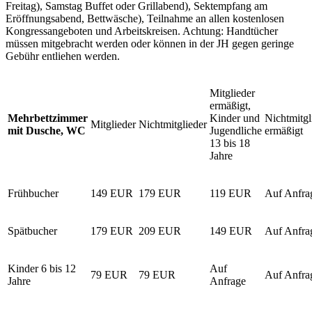
Freitag), Samstag Buffet oder Grillabend), Sektempfang am
Eröffnungsabend, Bettwäsche), Teilnahme an allen kostenlosen
Kongressangeboten und Arbeitskreisen. Achtung: Handtücher
müssen mitgebracht werden oder können in der JH gegen geringe
Gebühr entliehen werden.
Mitglieder
ermäßigt,
Mehrbettzimmer
Kinder und
Nichtmitgl
Mitglieder
Nichtmitglieder
mit Dusche, WC
Jugendliche
ermäßigt
13 bis 18
Jahre
Frühbucher
149 EUR
179 EUR
119 EUR
Auf Anfra
Spätbucher
179 EUR
209 EUR
149 EUR
Auf Anfra
Kinder 6 bis 12
Auf
79 EUR
79 EUR
Auf Anfra
Jahre
Anfrage