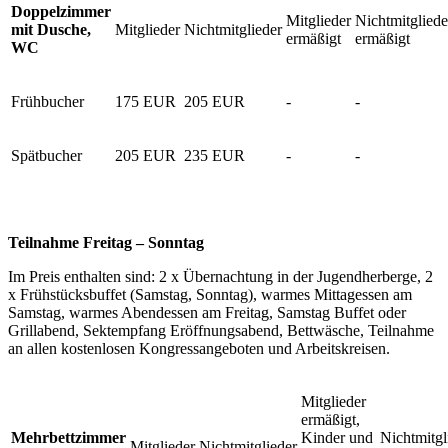
Doppelzimmer
Mitglieder
Nichtmitgliede
mit Dusche,
Mitglieder
Nichtmitglieder
ermäßigt
ermäßigt
WC
Frühbucher
175 EUR
205 EUR
-
-
Spätbucher
205 EUR
235 EUR
-
-
Teilnahme Freitag – Sonntag
Im Preis enthalten sind: 2 x Übernachtung in der Jugendherberge, 2
x Frühstücksbuffet (Samstag, Sonntag), warmes Mittagessen am
Samstag, warmes Abendessen am Freitag, Samstag Buffet oder
Grillabend, Sektempfang Eröffnungsabend, Bettwäsche, Teilnahme
an allen kostenlosen Kongressangeboten und Arbeitskreisen.
Mitglieder
ermäßigt,
Mehrbettzimmer
Kinder und
Nichtmitgl
Mitglieder
Nichtmitglieder