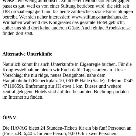
Weise - ein wenig altmodisch. Zu unserem Motto stottern.engagiert
passt es gut, weil es von einer Stiftung betrieben wird, die sich seit
1885 sozial engagiert und bis heute zahlreiche soziale Einrichtungen
betreibt. Wer sich näher interessiert: www.stiftung-marthahaus.de.
Wir haben während des Kongresses das gesamte Hotel gebucht,
außer uns sind dort keine anderen Gäste. Auch einige Arbeitskreise
finden dort statt.
Alternative Unterkünfte
Natürlich könnt Ihr auch Unterkünfte in Eigenregie buchen. Für die
Kongressteilnahme bieten wir Euch dafür Tageskarten an. Unser
Vorschlag: the niu ridge, neues Designhotel nahe dem
Hauptbahnhof (Riebeckplatz 10, 06108 Halle (Saale), Telefon: 0345
47119659), Entfernung zur JH etwa 1 km. Dieses und weitere
zentral gelegene Hotels sind auf den bekannten Buchungsportalen
im Internet zu finden.
ÖPNV
Die HAVAG bietet 24 Stunden-Tickets für ein bis fünf Personen an
(Preis z.B. 6,40 € für eine Person, 9,60 € für zwei Personen.