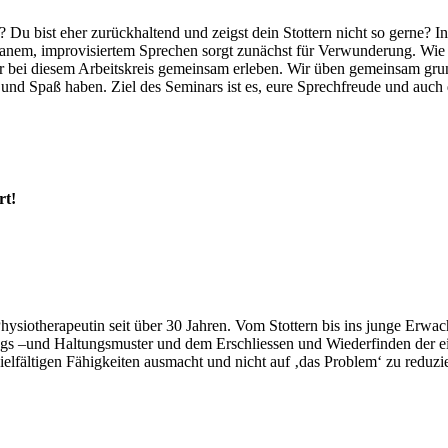
el? Du bist eher zurückhaltend und zeigst dein Stottern nicht so gerne? 
ontanem, improvisiertem Sprechen sorgt zunächst für Verwunderung. 
ir bei diesem Arbeitskreis gemeinsam erleben. Wir üben gemeinsam grun
nd Spaß haben. Ziel des Seminars ist es, eure Sprechfreude und auch 
rt!
Physiotherapeutin seit über 30 Jahren. Vom Stottern bis ins junge Erwac
 –und Haltungsmuster und dem Erschliessen und Wiederfinden der eige
vielfältigen Fähigkeiten ausmacht und nicht auf ‚das Problem‘ zu reduz