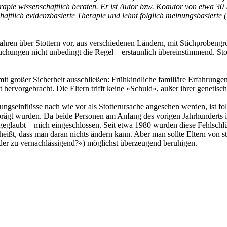
erapie wissenschaftlich beraten. Er ist Autor bzw. Koautor von etwa 30 
nschaftlich evidenzbasierte Therapie und lehnt folglich meinungsbasier
 Jahren über Stottern vor, aus verschiedenen Ländern, mit Stichprobeng
uchungen nicht unbedingt die Regel – erstaunlich übereinstimmend. Stott
t großer Sicherheit ausschließen: Frühkindliche familiäre Erfahrungen 
hervorgebracht. Die Eltern trifft keine »Schuld«, außer ihrer genetisch
gseinflüsse nach wie vor als Stotterursache angesehen werden, ist fo
prägt wurden. Da beide Personen am Anfang des vorigen Jahrhunderts
geglaubt – mich eingeschlossen. Seit etwa 1980 wurden diese Fehlschlü
t heißt, dass man daran nichts ändern kann. Aber man sollte Eltern von 
 oder zu vernachlässigend?«) möglichst überzeugend beruhigen.