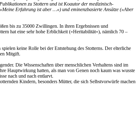
Publikationen zu Stottern und ist Koautor der medizinisch-
te (»Meine Erfahrung ist aber …«) und eminenzbasierte Ansätze (»Aber
rößen bis zu 35000 Zwillingen. In ihren Ergebnissen und
ern hat eine sehr hohe Erblichkeit (»Heritabilität«), nämlich 70 –
spielen keine Rolle bei der Entstehung des Stotterns. Der elterliche
en Mitgift.
lgender. Die Wissenschaften über menschlichen Verhaltens sind im
 ihre Hauptwirkung hatten, als man von Genen noch kaum was wusste
sse nach und nach entlarvt.
stotternden Kindern, besonders Mütter, die sich Selbstvorwürfe machen