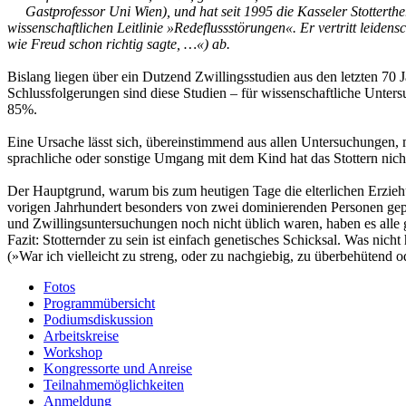
Gastprofessor Uni Wien), und hat seit 1995 die Kasseler Stotterth
wissenschaftlichen Leitlinie »Redeflussstörungen«. Er vertritt leide
wie Freud schon richtig sagte, …«) ab.
Bislang liegen über ein Dutzend Zwillingsstudien aus den letzten 70
Schlussfolgerungen sind diese Studien – für wissenschaftliche Unters
85%.
Eine Ursache lässt sich, übereinstimmend aus allen Untersuchungen, mi
sprachliche oder sonstige Umgang mit dem Kind hat das Stottern nicht 
Der Hauptgrund, warum bis zum heutigen Tage die elterlichen Erziehun
vorigen Jahrhundert besonders von zwei dominierenden Personen ge
und Zwillingsuntersuchungen noch nicht üblich waren, haben es alle 
Fazit: Stotternder zu sein ist einfach genetisches Schicksal. Was nich
(»War ich vielleicht zu streng, oder zu nachgiebig, zu überbehütend
Fotos
Programmübersicht
Podiumsdiskussion
Arbeitskreise
Workshop
Kongressorte und Anreise
Teilnahmemöglichkeiten
Anmeldung