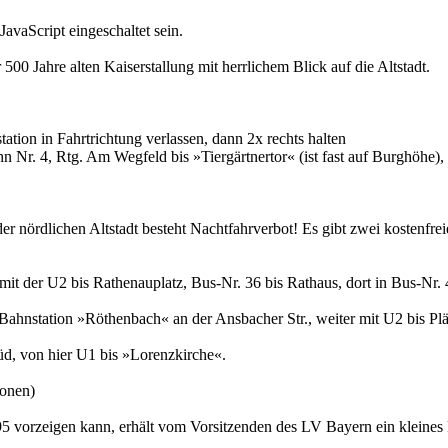
avaScript eingeschaltet sein.
r 500 Jahre alten Kaiserstallung mit herrlichem Blick auf die Altstadt.
tion in Fahrtrichtung verlassen, dann 2x rechts halten
bahn Nr. 4, Rtg. Am Wegfeld bis »Tiergärtnertor« (ist fast auf Burghö
r nördlichen Altstadt besteht Nachtfahrverbot! Es gibt zwei kostenfr
mit der U2 bis Rathenauplatz, Bus-Nr. 36 bis Rathaus, dort in Bus-Nr.
hnstation »Röthenbach« an der Ansbacher Str., weiter mit U2 bis Plär
̈d, von hier U1 bis »Lorenzkirche«.
sonen)
5 vorzeigen kann, erhält vom Vorsitzenden des LV Bayern ein kleines 