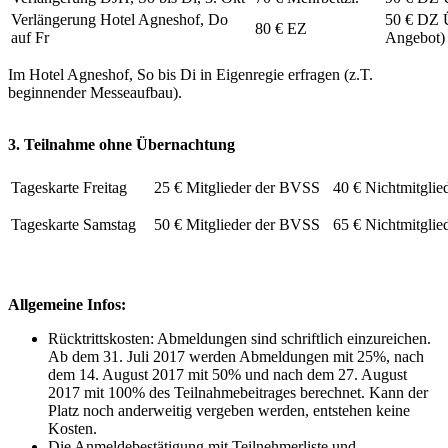
Verlängerung Hotel Agneshof, Do
50 € DZ Ü
80 € EZ
auf Fr
Angebot)
Im Hotel Agneshof, So bis Di in Eigenregie erfragen (z.T.
beginnender Messeaufbau).
3. Teilnahme ohne Übernachtung
Tageskarte Freitag
25 € Mitglieder der BVSS
40 € Nichtmitgli
Tageskarte Samstag
50 € Mitglieder der BVSS
65 € Nichtmitgli
Allgemeine Infos:
Rücktrittskosten: Abmeldungen sind schriftlich einzureichen.
Ab dem 31. Juli 2017 werden Abmeldungen mit 25%, nach
dem 14. August 2017 mit 50% und nach dem 27. August
2017 mit 100% des Teilnahmebeitrages berechnet. Kann der
Platz noch anderweitig vergeben werden, entstehen keine
Kosten.
Die Anmeldebestätigung mit Teilnehmerliste und