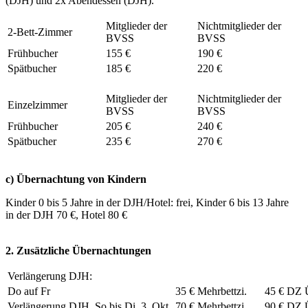
(DJH) und 2x Abendessen (DJH).
Mitglieder der
Nichtmitglieder der
2-Bett-Zimmer
BVSS
BVSS
Frühbucher
155 €
190 €
Spätbucher
185 €
220 €
Mitglieder der
Nichtmitglieder der
Einzelzimmer
BVSS
BVSS
Frühbucher
205 €
240 €
Spätbucher
235 €
270 €
c) Übernachtung von Kindern
Kinder 0 bis 5 Jahre in der DJH/Hotel: frei, Kinder 6 bis 13 Jahre
in der DJH 70 €, Hotel 80 €
2. Zusätzliche Übernachtungen
Verlängerung DJH:
Do auf Fr
35 € Mehrbettzi.
45 € DZ 
Verlängerung DJH, So bis Di, 3. Okt
70 € Mehrbettzi.
90 € DZ 