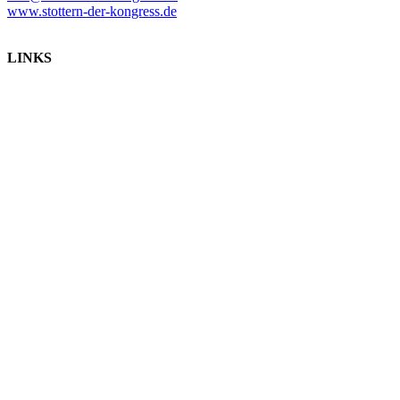
www.stottern-der-kongress.de
LINKS